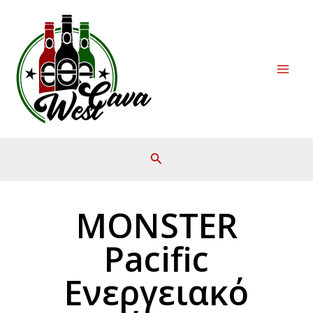
Μετάβαση
Mai
στο
Men
περιεχόμενο
MONSTER
Pacific
Ενεργειακό