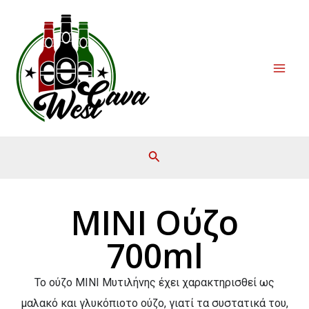
Μετάβαση
Mai
στο
Men
περιεχόμενο
ΜΙΝΙ Ούζο
700ml
Το ούζο ΜΙΝΙ Μυτιλήνης έχει χαρακτηρισθεί ως
μαλακό και γλυκόπιοτο ούζο, γιατί τα συστατικά του,