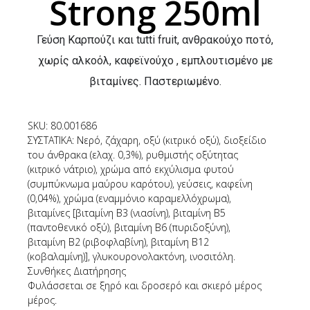
Strong 250ml
Γεύση Καρπούζι και tutti fruit, ανθρακούχο ποτό,
χωρίς αλκοόλ, καφεϊνούχο , εμπλουτισμένο με
βιταμίνες. Παστεριωμένο.
SKU: 80.001686
ΣΥΣΤΑΤΙΚΑ: Νερό, ζάχαρη, oξύ (κιτρικό οξύ), διοξείδιο
του άνθρακα (ελαχ. 0,3%), ρυθμιστής οξύτητας
(κιτρικό νάτριο), χρώμα από εκχύλισμα φυτού
(συμπύκνωμα μαύρου καρότου), γεύσεις, καφεΐνη
(0,04%), χρώμα (εναμμόνιο καραμελλόχρωμα),
βιταμίνες [βιταμίνη Β3 (νιασίνη), βιταμίνη Β5
(παντοθενικό οξύ), βιταμίνη Β6 (πυριδοξύνη),
βιταμίνη Β2 (ριβοφλαβίνη), βιταμίνη Β12
(κοβαλαμίνη)], γλυκουρονολακτόνη, ινοσιτόλη.
Συνθήκες Διατήρησης
Φυλάσσεται σε ξηρό και δροσερό και σκιερό μέρος
μέρος.