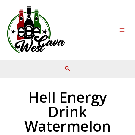
Μετάβαση
Mai
στο
Men
περιεχόμενο
Hell Energy
Drink
Watermelon