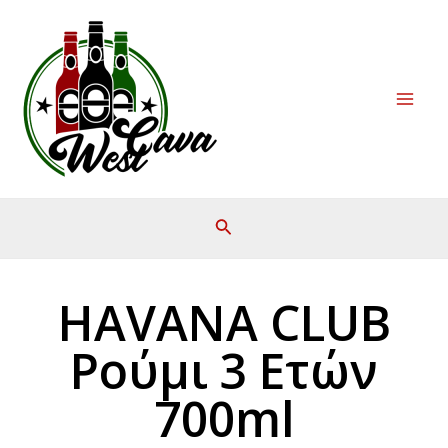
Μετάβαση
Mai
στο
Men
περιεχόμενο
HAVANA CLUB
Ρούμι 3 Ετών
700ml