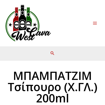
Μετάβαση
Mai
στο
Men
περιεχόμενο
ΜΠΑΜΠΑΤΖΙΜ
Τσίπουρο (Χ.ΓΛ.)
200ml