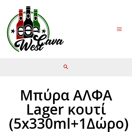
Μετάβαση
Mai
στο
Men
περιεχόμενο
Μπύρα ΑΛΦΑ
Lager κουτί
(5x330ml+1Δώρο)