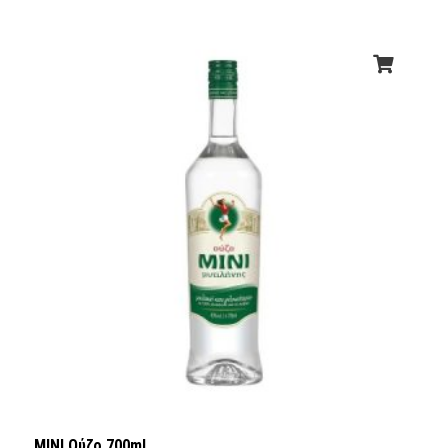
ΜΙΝΙ Ούζο 700ml